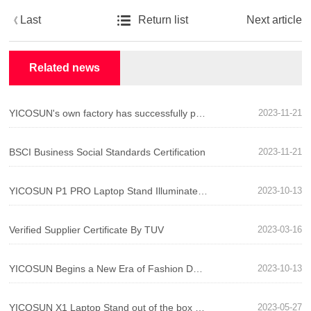
Last
Return list
Next article
《
》
article
Related news
YICOSUN's own factory has successfully passed BSCI system certification!
2023-11-21
BSCI Business Social Standards Certification
2023-11-21
YICOSUN P1 PRO Laptop Stand Illuminates Your Desktop Life
2023-10-13
Verified Supplier Certificate By TUV
2023-03-16
YICOSUN Begins a New Era of Fashion Desktops! N1 PRO New Montior Stand Comes Out
2023-10-13
YICOSUN X1 Laptop Stand out of the box evaluation - unique design, fun and comfort coexist!
2023-05-27