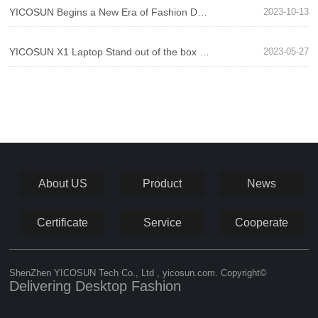
YICOSUN Begins a New Era of Fashion Desktops! N1 PRO New Montior Stand Comes Out
2023-10-13
YICOSUN X1 Laptop Stand out of the box evaluation - unique design, fun and comfort coexist!
2023-05-27
About US
Product
News
Certificate
Service
Cooperate
ShenZhen YICOSUN Tech Co., Ltd , yicosun.com. Copyright©
Delivering Desktop Fashion