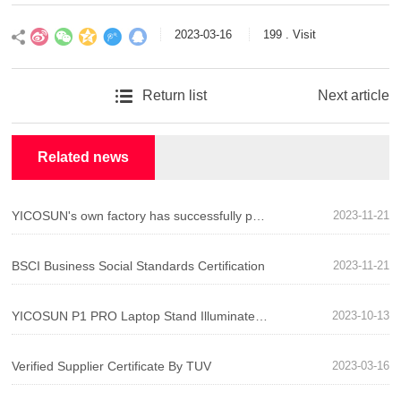
2023-03-16
199 . Visit
Return list
Next article
》
Related news
YICOSUN's own factory has successfully passed BSCI system certification!
2023-11-21
BSCI Business Social Standards Certification
2023-11-21
YICOSUN P1 PRO Laptop Stand Illuminates Your Desktop Life
2023-10-13
Verified Supplier Certificate By TUV
2023-03-16